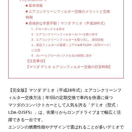
■ 基本情報
■ エアコンクリーンフィルター交換のメリットと交換
時期
■ 具体的な作業手順｜マツダ デミオ（平成28年式）
1．グローボックスを外す
2．エアコンクリーンフィルターカバーを取り外す
3．エアコンクリーンフィルターを取り出し、新旧比較
4．新品フィルターの装着｜上下やAIR FLOW（矢印マーク）
に注意
5．カバーとグローボックスを元の状態に戻す
【注意事項】
【マツダ デミオ エアコンフィルター交換の目安時期】
【完全版】マツダ デミオ（平成28年式）エアコンクリーンフ
ィルター交換方法｜年1回の定期交換で車内を快適に保つ
マツダのコンパクトカーとして人気を誇る「デミオ（型式：
LDA-DJ5FS）」は、街乗りからロングドライブまで幅広く活
躍できる一台です。
エンジンの燃費性能やデザインで選ばれることが多いデミオで