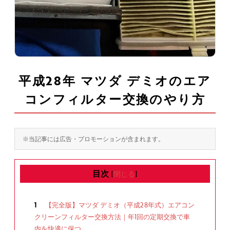
平成28年 マツダ デミオのエア
コンフィルター交換のやり方
※当記事には広告・プロモーションが含まれます。
目次
[
閉じる
]
1
【完全版】マツダ デミオ（平成28年式）エアコン
クリーンフィルター交換方法｜年1回の定期交換で車
内を快適に保つ