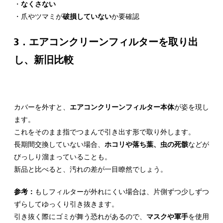
・
なくさない
・爪やツマミが
破損していない
か要確認
3．エアコンクリーンフィルターを取り出
し、新旧比較
カバーを外すと、
エアコンクリーンフィルター本体
が姿を現し
ます。
これをそのまま指でつまんで引き出す形で取り外します。
長期間交換していない場合、
ホコリや落ち葉、虫の死骸
などが
びっしり溜まっていることも。
新品と比べると、汚れの差が一目瞭然でしょう。
参考：
もしフィルターが外れにくい場合は、片側ずつ少しずつ
ずらしてゆっくり引き抜きます。
引き抜く際にゴミが舞う恐れがあるので、
マスクや軍手
を使用