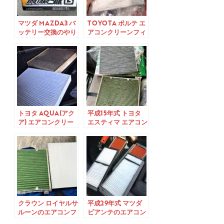
マツダ MAZDA3 バ
TOYOTA ポルテ エ
ッテリー交換のやり
アコンクリーンフィ
方 令和1年式
ルター交換 平成24
年式
トヨタ AQUA(アク
平成15年式 トヨタ
ア) エアコンクリー
エスティマ エアコン
ンフィルター交換 平
クリーンフィルター
成31年式
交換のやり方
クラウン ロイヤルサ
平成29年式 マツダ
ルーンのエアコンフ
ビアンテのエアコン
ィルター交換のやり
クリーンフィルター