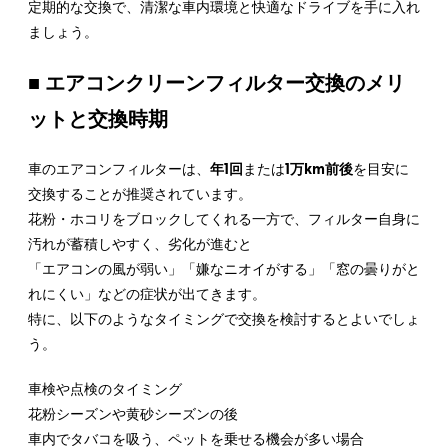
定期的な交換で、清潔な車内環境と快適なドライブを手に入れ
ましょう。
■ エアコンクリーンフィルター交換のメリ
ットと交換時期
車のエアコンフィルターは、
年1回
または
1万km前後
を目安に
交換することが推奨されています。
花粉・ホコリをブロックしてくれる一方で、フィルター自身に
汚れが蓄積しやすく、劣化が進むと
「エアコンの風が弱い」「嫌なニオイがする」「窓の曇りがと
れにくい」
などの症状が出てきます。
特に、以下のようなタイミングで交換を検討するとよいでしょ
う。
車検や点検のタイミング
花粉シーズンや黄砂シーズンの後
車内でタバコを吸う、ペットを乗せる機会が多い場合