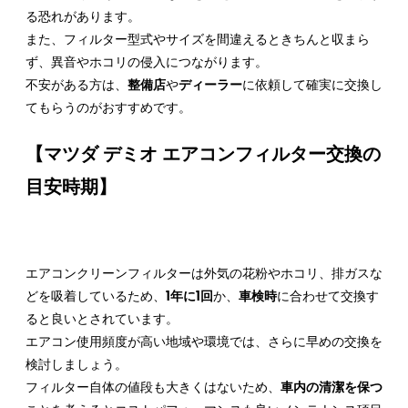
る恐れがあります。
また、フィルター型式やサイズを間違えるときちんと収まら
ず、異音やホコリの侵入につながります。
不安がある方は、
整備店
や
ディーラー
に依頼して確実に交換し
てもらうのがおすすめです。
【マツダ デミオ エアコンフィルター交換の
目安時期】
エアコンクリーンフィルターは外気の花粉やホコリ、排ガスな
どを吸着しているため、
1年に1回
か、
車検時
に合わせて交換す
ると良いとされています。
エアコン使用頻度が高い地域や環境では、さらに早めの交換を
検討しましょう。
フィルター自体の値段も大きくはないため、
車内の清潔を保つ