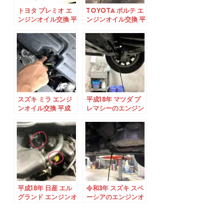
トヨタ プレミオ エ
TOYOTA ポルテ エ
ンジンオイル交換 平
ンジンオイル交換 平
成29年式
成24年式
スズキ ミラ エンジ
平成18年 マツダ プ
ンオイル交換 平成
レマシーのエンジン
30年式
オイル交換のやり方
平成18年 日産 エル
令和3年 スズキ スペ
グランド エンジンオ
ーシアのエンジンオ
イル交換のやり方
イル交換のやり方