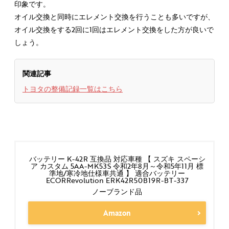
印象です。
オイル交換と同時にエレメント交換を行うことも多いですが、
オイル交換をする2回に1回はエレメント交換をした方が良いで
しょう。
関連記事
トヨタの整備記録一覧はこちら
バッテリー K-42R 互換品 対応車種 【 スズキ スペーシ
ア カスタム 5AA-MK53S 令和2年8月～令和5年11月 標
準地/寒冷地仕様車共通 】 適合バッテリー
ECORRevolution ERK42R50B19R-BT-337
ノーブランド品
Amazon