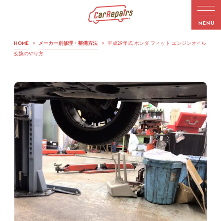
HOME
>
メーカー別修理・整備方法
>
平成29年式 ホンダ フィット エンジンオイル
交換のやり方