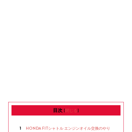
目次
[
閉じる
]
1
HONDA FITシャトル エンジンオイル交換のやり