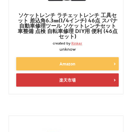
ソケットレンチ ラチェットレンチ 工具セ
ット 差込角6.3㎜(1/4インチ) 46点 スパナ
自動車修理ツール ソケットレンチセット
車整備 点検 自転車修理 DIY用 便利 (46点
セット)
created by
Rinker
unknow
Amazon
楽天市場