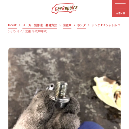
HOME
>
メーカー別修理・整備方法
>
国産車
>
ホンダ
>
ホンダ FITシャトル エ
ンジンオイル交換 平成29年式