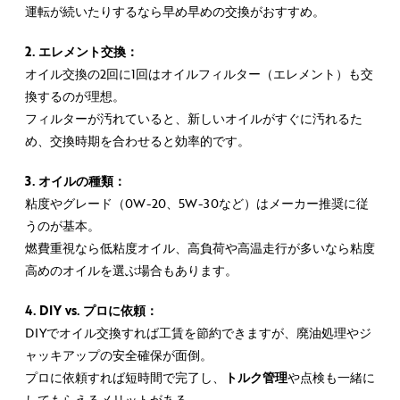
運転が続いたりするなら早め早めの交換がおすすめ。
2. エレメント交換：
オイル交換の2回に1回はオイルフィルター（エレメント）も交
換するのが理想。
フィルターが汚れていると、新しいオイルがすぐに汚れるた
め、交換時期を合わせると効率的です。
3. オイルの種類：
粘度やグレード（0W-20、5W-30など）はメーカー推奨に従
うのが基本。
燃費重視なら低粘度オイル、高負荷や高温走行が多いなら粘度
高めのオイルを選ぶ場合もあります。
4. DIY vs. プロに依頼：
DIYでオイル交換すれば工賃を節約できますが、廃油処理やジ
ャッキアップの安全確保が面倒。
プロに依頼すれば短時間で完了し、
トルク管理
や点検も一緒に
してもらえるメリットがある。