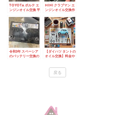
TOYOTA ポルテ エ
MINI クラブマン エ
ンジンオイル交換 平
ンジンオイル交換作
成24年式
業 平成28年式
令和3年 スペーシア
【ダイハツ タントの
のバッテリー交換の
オイル交換】料金や
やり方
目安を徹底解説！
戻る