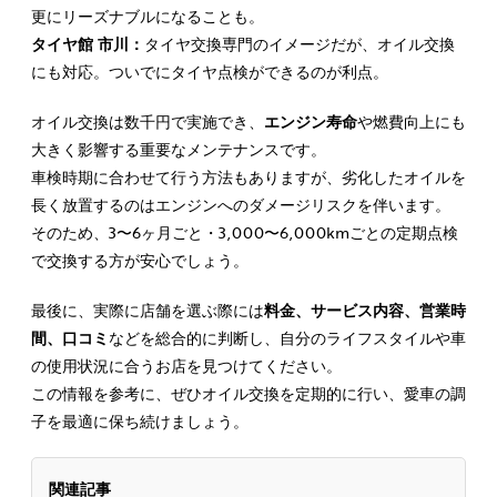
更にリーズナブルになることも。
タイヤ館 市川：
タイヤ交換専門のイメージだが、オイル交換
にも対応。ついでにタイヤ点検ができるのが利点。
オイル交換は数千円で実施でき、
エンジン寿命
や燃費向上にも
大きく影響する重要なメンテナンスです。
車検時期に合わせて行う方法もありますが、劣化したオイルを
長く放置するのはエンジンへのダメージリスクを伴います。
そのため、3〜6ヶ月ごと・3,000〜6,000kmごとの定期点検
で交換する方が安心でしょう。
最後に、実際に店舗を選ぶ際には
料金、サービス内容、営業時
間、口コミ
などを総合的に判断し、自分のライフスタイルや車
の使用状況に合うお店を見つけてください。
この情報を参考に、ぜひオイル交換を定期的に行い、愛車の調
子を最適に保ち続けましょう。
関連記事