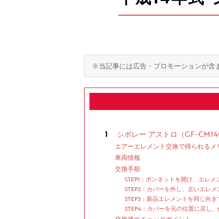
※当記事には広告・プロモーションが含
1
シボレー アストロ（GF-CM
エアーエレメント交換で得られるメ
車両情報
交換手順
STEP1：ボンネットを開け、エレ
STEP2：カバーを外し、古いエレ
STEP3：新品エレメントを同じ向き
STEP4：カバーを元の位置に戻し