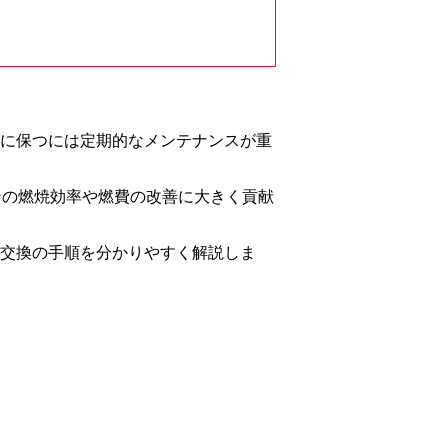
調に保つには定期的なメンテナンスが重
ンの燃焼効率や燃費の改善に大きく貢献
ト交換の手順を分かりやすく解説しま