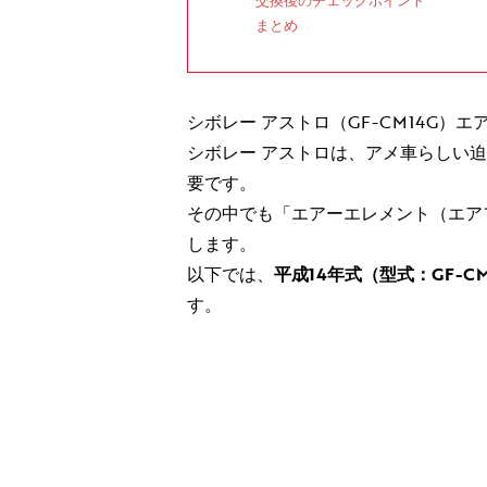
交換後のチェックポイント
まとめ
シボレー アストロ（GF-CM14G
シボレー アストロは、アメ車らしい
要です。
その中でも
「エアーエレメント（エア
します。
以下では、
平成14年式（型式：GF-C
す。